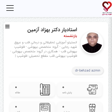
Toggle
igation
استادیار دکتر بهزاد آزمین
بازنشسته
انستیتو آموزشی تحقیقاتی و درمانی قلب و عروق
شهید رجایی - گروه: متخصص بیهوشی - فلوشیپ
بیهوشی قلب - همکاری در گروه: متخصص بیهوشی -
فلوشیپ بیهوشی قلب
مقطع تحصیلی: فلوشیپ
|
dr-behzad azmin
۰
۰
پایان نامه
مقاله
۰
۰