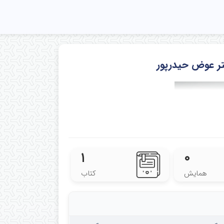
کتر عوض حیدرپور
۱
۰
همایش
کتاب