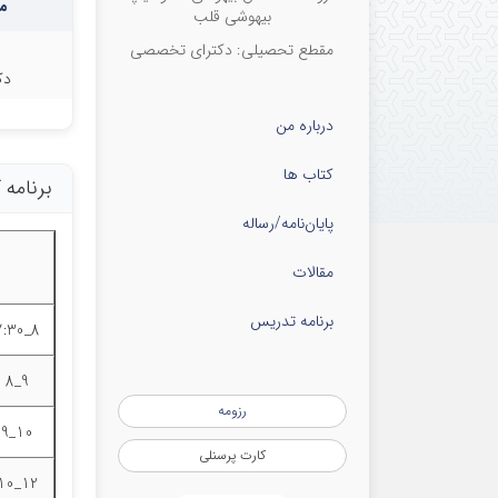
م
بیهوشی قلب
مقطع تحصیلی: دکترای تخصصی
دک
درباره من
کتاب ها
برنامه
پایان‌نامه‌/رساله
مقالات
برنامه تدریس
8_7:30
9_8
رزومه
10_9
کارت پرسنلی
12_10