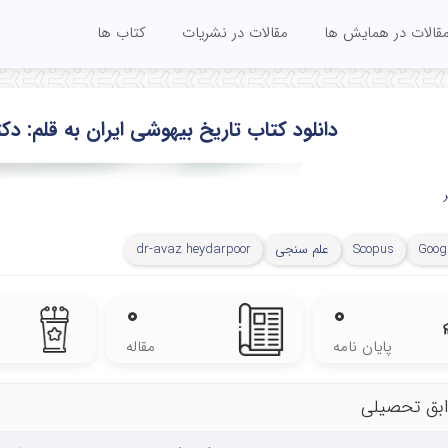
قالات در همایش ها
مقالات در نشریات
کتاب ها
دانلود کتاب تاریخ بیهوشی ایران به قلم: د
Googl
Scopus
علم سنجی
dr-avaz heydarpoor
۰
۰
پایان نامه
مقاله
بق تحصیلی